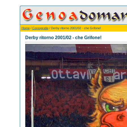
Home
/
Coreografie
/ Derby ritorno 2001/02 - che Grifone!
Derby ritorno 2001/02 - che Grifone!