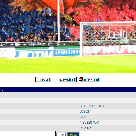
ne!
30.01.2005 10:36
869537
3176
4.93 (20 Voti)
94.8 KB