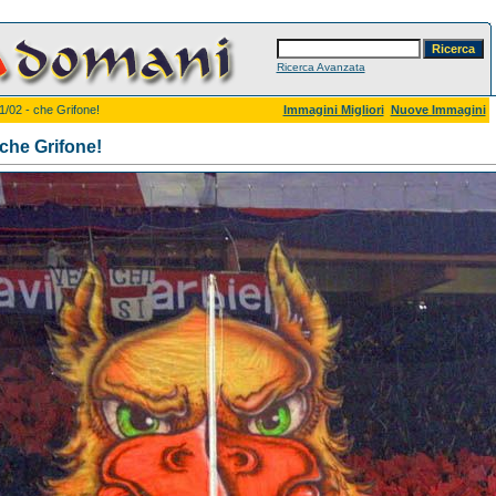
Ricerca Avanzata
1/02 - che Grifone!
Immagini Migliori
Nuove Immagini
 che Grifone!