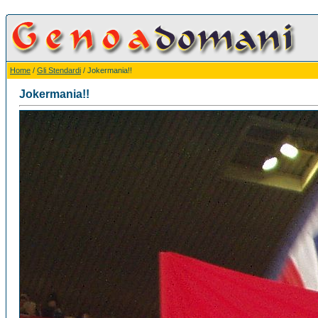
Home
/
Gli Stendardi
/ Jokermania!!
Jokermania!!