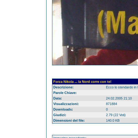
Forza Nikola ... la Nord corre con te!
Descrizione:
Ecco lo stendardo in l
Parole Chiave:
Data:
24.02.2005 21:10
Visualizzazioni:
871884
Downloads:
0
Giudizi:
2.79 (22 Voti)
Dimensioni del file:
140.0 KB