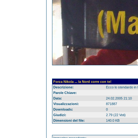
Forza Nikola ... la Nord corre con te!
Descrizione:
Ecco lo stendardo in l
Parole Chiave:
Data:
24.02.2005 21:10
Visualizzazioni:
871887
Downloads:
0
Giudizi:
2.79 (22 Voti)
Dimensioni del file:
140.0 KB