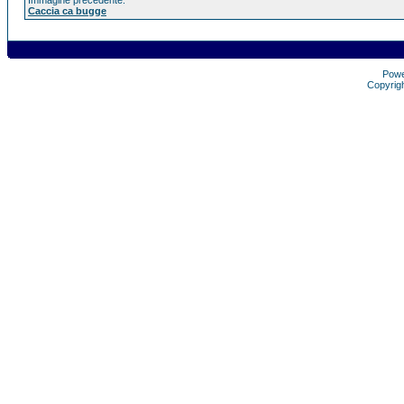
Immagine precedente:
Caccia ca bugge
Pow
Copyrig