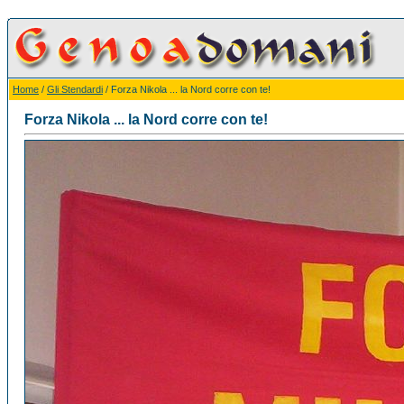
Home
/
Gli Stendardi
/ Forza Nikola ... la Nord corre con te!
Forza Nikola ... la Nord corre con te!