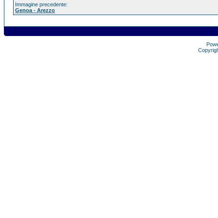
Immagine precedente:
Genoa - Arezzo
Pow
Copyrig