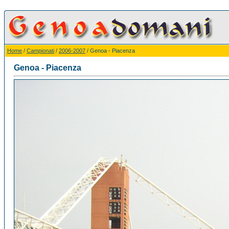
Home
/
Campionati
/
2006-2007
/ Genoa - Piacenza
Genoa - Piacenza