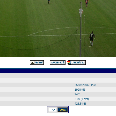
25.09.2006 11:38
1928453
2401
2.00 (1 Voti)
428.5 KB