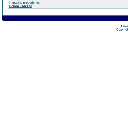
Immagine precedente:
Genoa - Arezzo
Pow
Copyrig