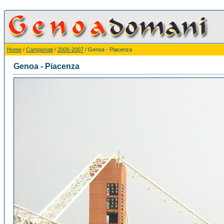
Home
/
Campionati
/
2006-2007
/ Genoa - Piacenza
Genoa - Piacenza