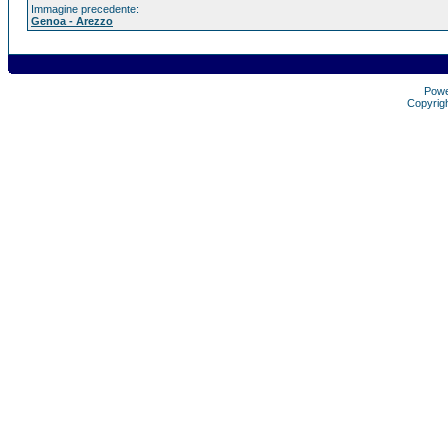
Immagine precedente:
Genoa - Arezzo
Pow
Copyrig