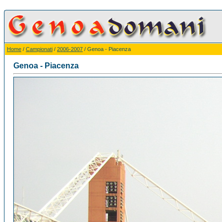
Home
/
Campionati
/
2006-2007
/ Genoa - Piacenza
Genoa - Piacenza