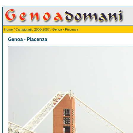
Home
/
Campionati
/
2006-2007
/ Genoa - Piacenza
Genoa - Piacenza