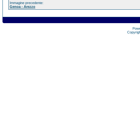
Immagine precedente:
Genoa - Arezzo
Pow
Copyrig