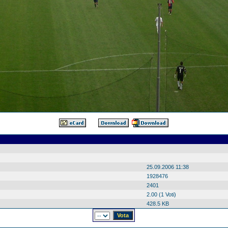
25.09.2006 11:38
1928476
2401
2.00 (1 Voti)
428.5 KB