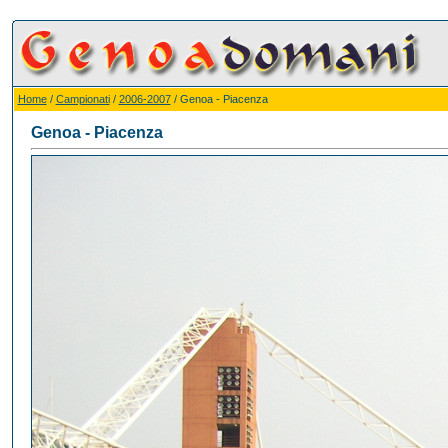
Home
/
Campionati
/
2006-2007
/ Genoa - Piacenza
Genoa - Piacenza