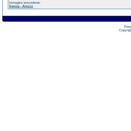
Immagine precedente:
Genoa - Arezzo
Pow
Copyrig