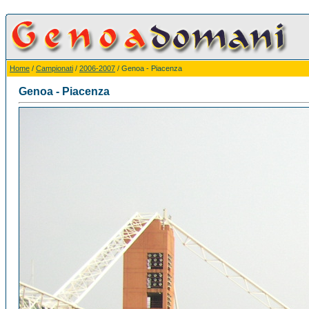
Home
/
Campionati
/
2006-2007
/ Genoa - Piacenza
Genoa - Piacenza