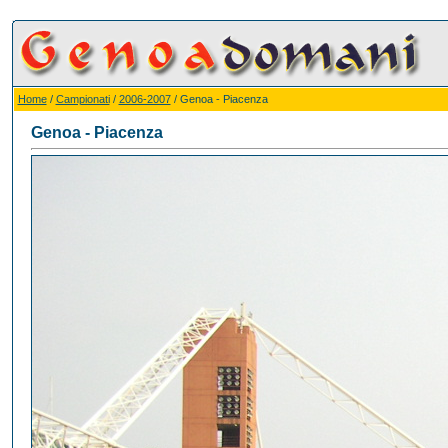
Home
/
Campionati
/
2006-2007
/ Genoa - Piacenza
Genoa - Piacenza