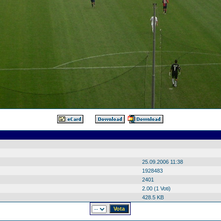
25.09.2006 11:38
1928483
2401
2.00 (1 Voti)
428.5 KB