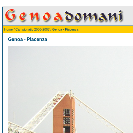
Home
/
Campionati
/
2006-2007
/ Genoa - Piacenza
Genoa - Piacenza