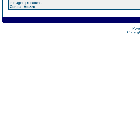
Immagine precedente:
Genoa - Arezzo
Pow
Copyrig