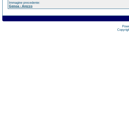
Immagine precedente:
Genoa - Arezzo
Pow
Copyrig