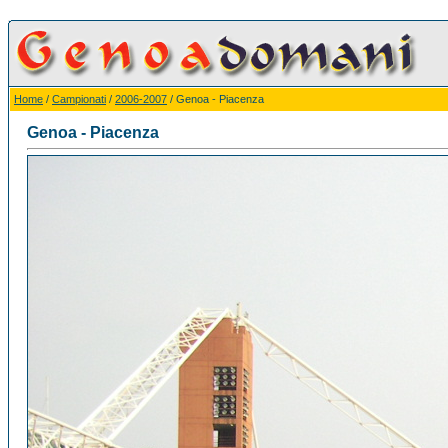
Home
/
Campionati
/
2006-2007
/ Genoa - Piacenza
Genoa - Piacenza