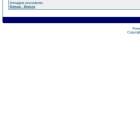
Immagine precedente:
Genoa - Arezzo
Pow
Copyrig