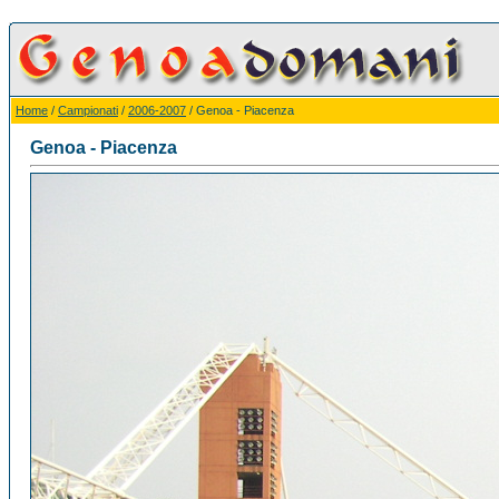
Home
/
Campionati
/
2006-2007
/ Genoa - Piacenza
Genoa - Piacenza