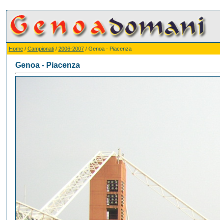
Home
/
Campionati
/
2006-2007
/ Genoa - Piacenza
Genoa - Piacenza