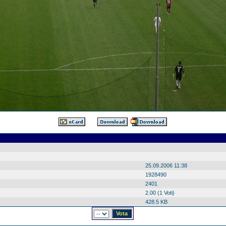
25.09.2006 11:38
1928490
2401
2.00 (1 Voti)
428.5 KB