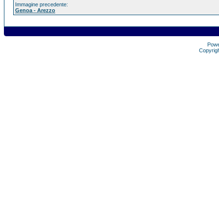
Immagine precedente:
Genoa - Arezzo
Pow
Copyrig