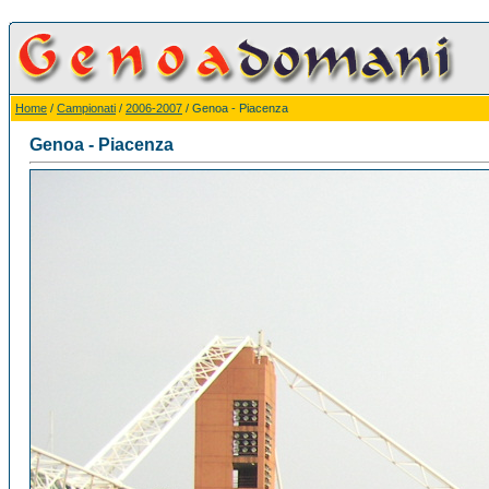
Home
/
Campionati
/
2006-2007
/ Genoa - Piacenza
Genoa - Piacenza