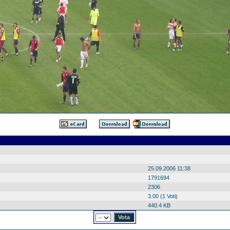
25.09.2006 11:38
1791694
2306
3.00 (1 Voti)
440.4 KB