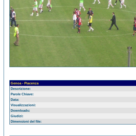
Genoa - Piacenza
Descrizione:
Parole Chiave:
Data:
Visualizzazioni:
Downloads:
Giudizi:
Dimensioni del file: