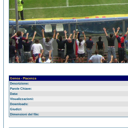
Genoa - Piacenza
Descrizione:
Parole Chiave:
Data:
Visualizzazioni:
Downloads:
Giudizi:
Dimensioni del file: