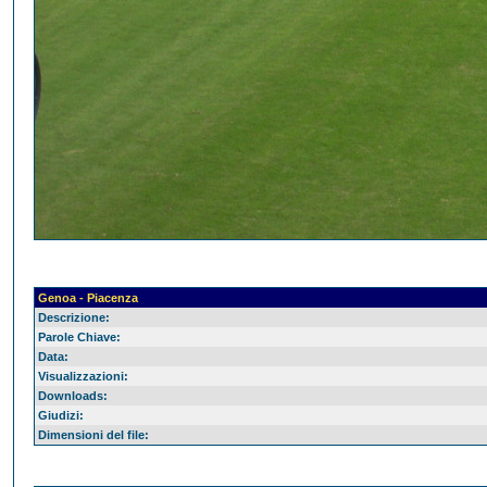
Genoa - Piacenza
Descrizione:
Parole Chiave:
Data:
Visualizzazioni:
Downloads:
Giudizi:
Dimensioni del file: