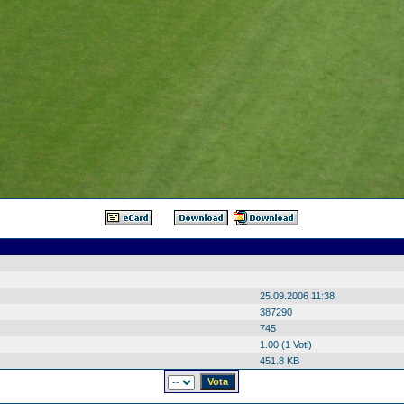
25.09.2006 11:38
387290
745
1.00 (1 Voti)
451.8 KB