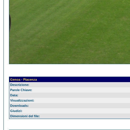
Genoa - Piacenza
Descrizione:
Parole Chiave:
Data:
Visualizzazioni:
Downloads:
Giudizi:
Dimensioni del file: