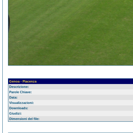
Genoa - Piacenza
Descrizione:
Parole Chiave:
Data:
Visualizzazioni:
Downloads:
Giudizi:
Dimensioni del file: