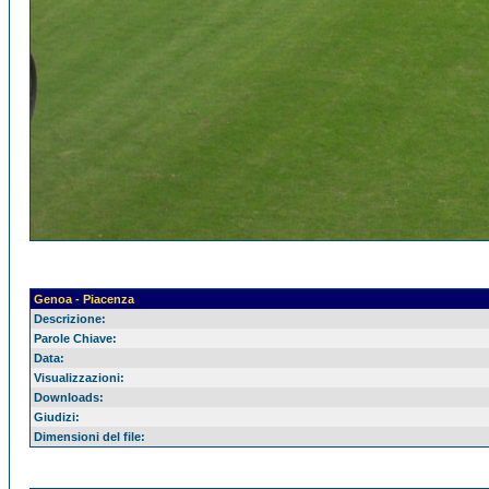
Genoa - Piacenza
Descrizione:
Parole Chiave:
Data:
Visualizzazioni:
Downloads:
Giudizi:
Dimensioni del file: