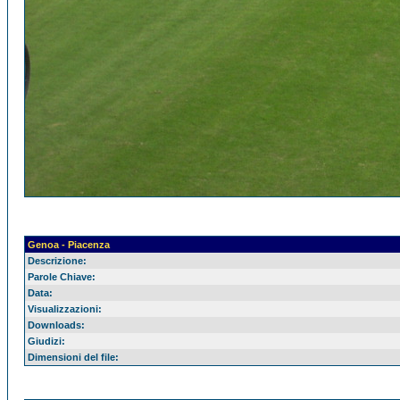
Genoa - Piacenza
Descrizione:
Parole Chiave:
Data:
Visualizzazioni:
Downloads:
Giudizi:
Dimensioni del file: