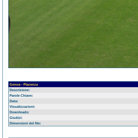
Genoa - Piacenza
Descrizione:
Parole Chiave:
Data:
Visualizzazioni:
Downloads:
Giudizi:
Dimensioni del file: