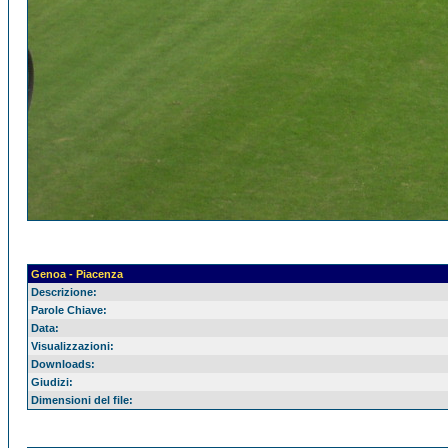
Genoa - Piacenza
Descrizione:
Parole Chiave:
Data:
Visualizzazioni:
Downloads:
Giudizi:
Dimensioni del file: