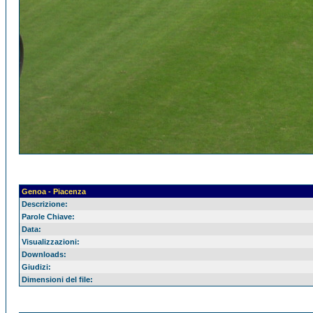
Genoa - Piacenza
Descrizione:
Parole Chiave:
Data:
Visualizzazioni:
Downloads:
Giudizi:
Dimensioni del file: