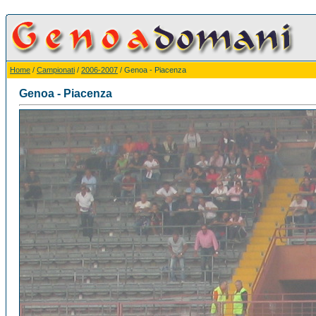
Home
/
Campionati
/
2006-2007
/ Genoa - Piacenza
Genoa - Piacenza