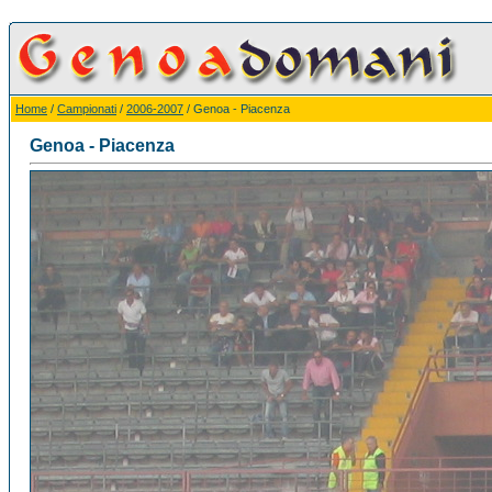
Home
/
Campionati
/
2006-2007
/ Genoa - Piacenza
Genoa - Piacenza