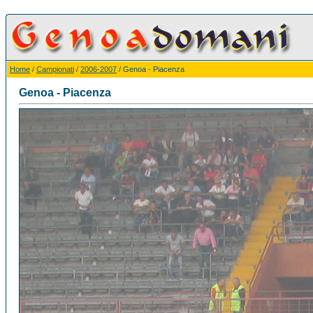
Home
/
Campionati
/
2006-2007
/ Genoa - Piacenza
Genoa - Piacenza