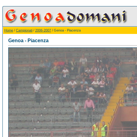
Home
/
Campionati
/
2006-2007
/ Genoa - Piacenza
Genoa - Piacenza