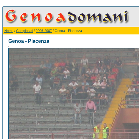
Home
/
Campionati
/
2006-2007
/ Genoa - Piacenza
Genoa - Piacenza