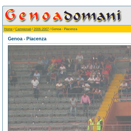
Home
/
Campionati
/
2006-2007
/ Genoa - Piacenza
Genoa - Piacenza