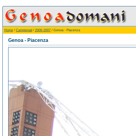
Home
/
Campionati
/
2006-2007
/ Genoa - Piacenza
Genoa - Piacenza