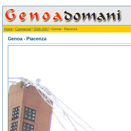
Home
/
Campionati
/
2006-2007
/ Genoa - Piacenza
Genoa - Piacenza