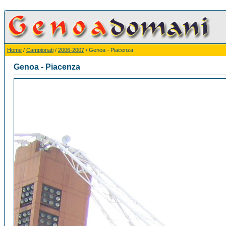
Home
/
Campionati
/
2006-2007
/ Genoa - Piacenza
Genoa - Piacenza