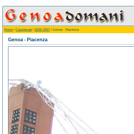
Home
/
Campionati
/
2006-2007
/ Genoa - Piacenza
Genoa - Piacenza