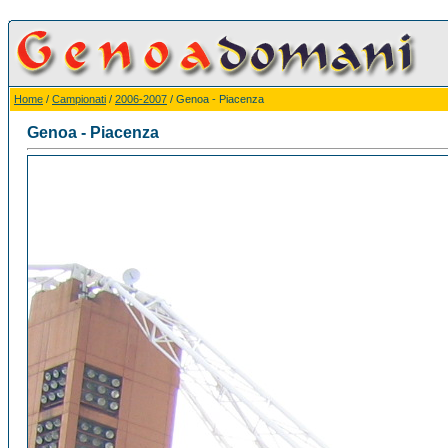
Home
/
Campionati
/
2006-2007
/ Genoa - Piacenza
Genoa - Piacenza