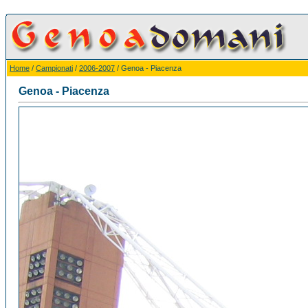
Home
/
Campionati
/
2006-2007
/ Genoa - Piacenza
Genoa - Piacenza