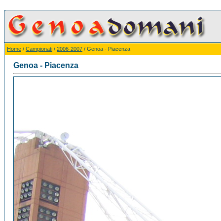
Home
/
Campionati
/
2006-2007
/ Genoa - Piacenza
Genoa - Piacenza