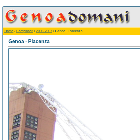
Home
/
Campionati
/
2006-2007
/ Genoa - Piacenza
Genoa - Piacenza