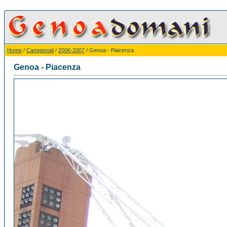
Home
/
Campionati
/
2006-2007
/ Genoa - Piacenza
Genoa - Piacenza