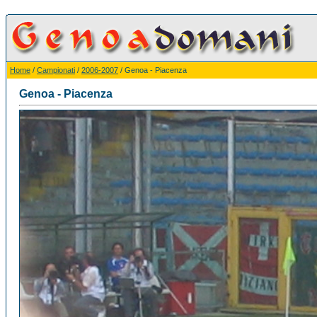
Home
/
Campionati
/
2006-2007
/ Genoa - Piacenza
Genoa - Piacenza