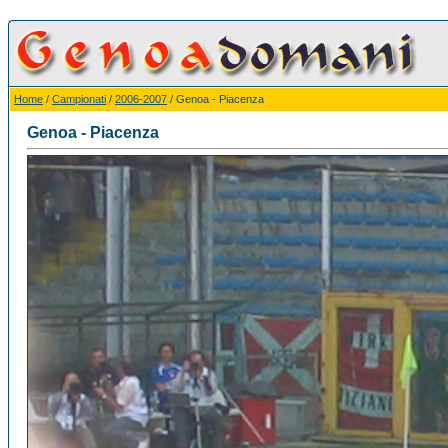
Home
/
Campionati
/
2006-2007
/ Genoa - Piacenza
Genoa - Piacenza