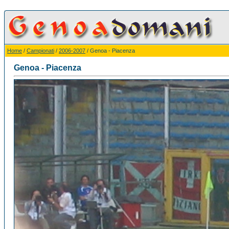
Home
/
Campionati
/
2006-2007
/ Genoa - Piacenza
Genoa - Piacenza