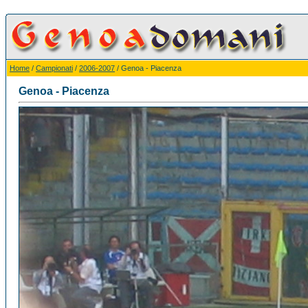
Home
/
Campionati
/
2006-2007
/ Genoa - Piacenza
Genoa - Piacenza