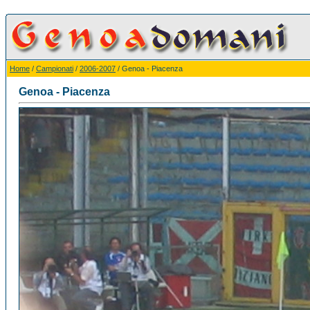
Home
/
Campionati
/
2006-2007
/ Genoa - Piacenza
Genoa - Piacenza