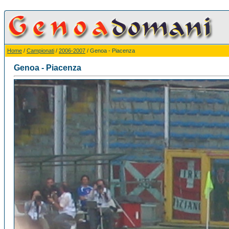
Home
/
Campionati
/
2006-2007
/ Genoa - Piacenza
Genoa - Piacenza